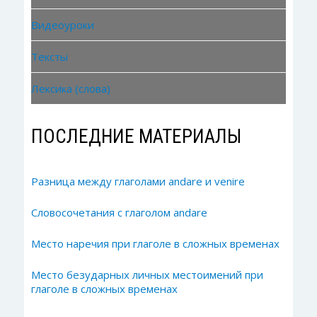
Видеоуроки
Тексты
Лексика (слова)
ПОСЛЕДНИЕ МАТЕРИАЛЫ
Разница между глаголами andare и venire
Словосочетания с глаголом andare
Место наречия при глаголе в сложных временах
Место безударных личных местоимений при
глаголе в сложных временах