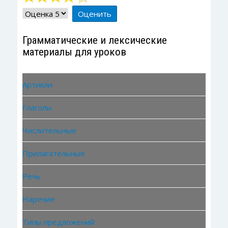
4
/
5
Пожалуйста,
оцените
Грамматические и лексические
материалы для уроков
Артикли
Глаголы
Числительные
Прилагательные
Речь
Наречие
Типы предложений