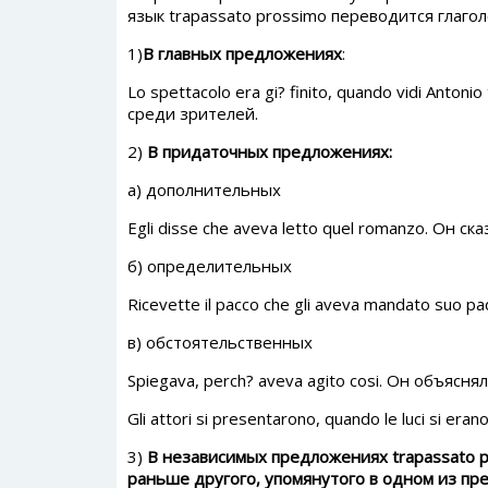
язык trapassato prossimo переводится глаг
1)
В главных предложениях
:
Lo spettacolo era gi? finito, quando vidi Anto
среди зрителей.
2)
В придаточных предложениях:
а) дополнительных
Egli disse che aveva letto quel romanzo. Он ск
б) определительных
Ricevette il pacco che gli aveva mandato suo 
в) обстоятельственных
Spiegava, perch? aveva agito cosi. Он объясня
Gli attori si presentarono, quando le luci si e
3)
В независимых предложениях trapassato 
раньше другого, упомянутого в одном из 