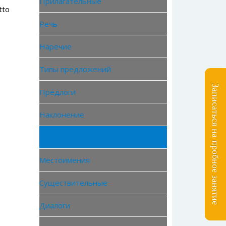
Прилагательные
tto
Речь
Наречие
Типы предложений
Записаться на пробное занятие
Предлоги
Наклонение
Времена
Местоимения
Существительные
Диалоги