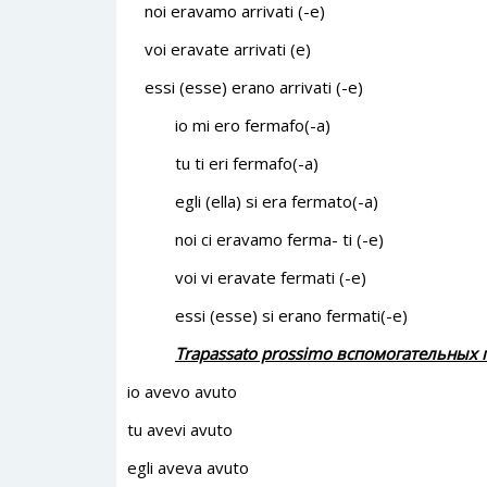
noi eravamo arrivati (-e)
voi eravate arrivati (e)
essi (esse) erano arrivati (-e)
io mi ero fermafo(-a)
tu ti eri fermafo(-a)
egli (ella) si era fermato(-a)
noi ci eravamo ferma- ti (-e)
voi vi eravate fermati (-e)
essi (esse) si erano fermati(-e)
Trapassato prossimo вспомогательных
io avevo avuto
tu avevi avuto
egli aveva avuto