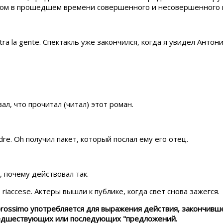
олом в прошедшем времени совершенного и несовершенного 
nio tra la gente. Спектакль уже закончился, когда я увидел Антон
азал, что прочитал (читал) этот роман.
padre. Oh получил пакет, который послал ему его отец.
л, почему действовал так.
rano riaccese. Актеры вышли к публике, когда свет снова зажегся.
prossimo употребляется для выражения действия, закончивш
предшествующих или последующих "предложений.