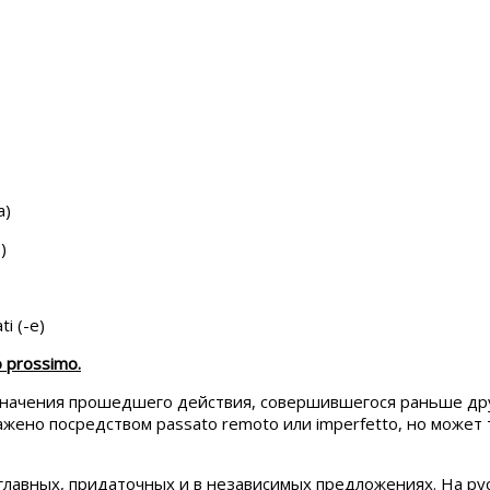
)
)
(-e)
 prossimo.
означения прошедшего действия, совершившегося раньше др
ено посредством passato remoto или imperfetto, но может 
 главных, придаточных и в независимых предложениях. На ру