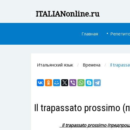
ITALIAN
online.ru
Главная
Репетит
Итальянский язык
Времена
Il trapas
Il trapassato prossimo
Il trapassato prossimo (предпро