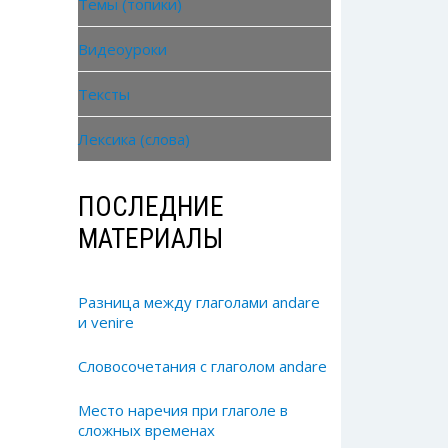
Темы (топики)
Видеоуроки
Тексты
Лексика (слова)
ПОСЛЕДНИЕ
МАТЕРИАЛЫ
Разница между глаголами andare
и venire
Словосочетания с глаголом andare
Место наречия при глаголе в
сложных временах