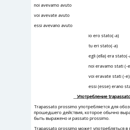
noi avevamo avuto
voi avevate avuto
essi avevano avuto
io ero stato(-a)
tu eri stato(-a)
egli (ella) era stato(-a
noi eravamo stati (-e
voi eravate stati (-e)
essi (esse) erano stati 
Употребление trapassato
Trapassato prossimo употребляется для об
прошедшего действия, которое обычно выраж
быть выражено и passato prossimo.
Trapassato prossimo может употребляться в