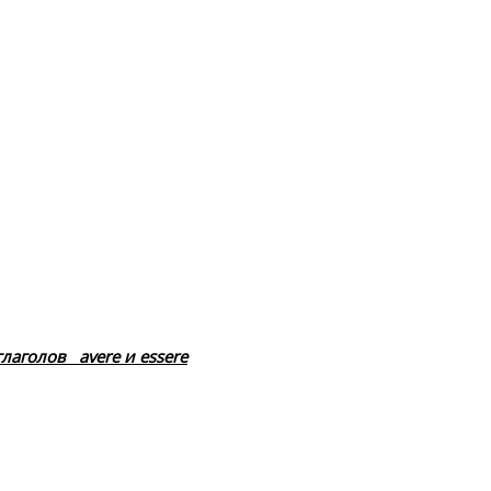
 глаголов
avere и essere