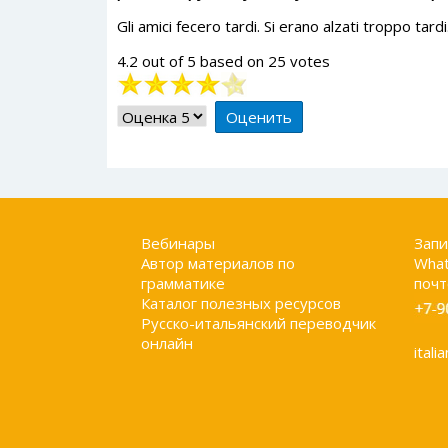
Gli amici fecero tardi. Si erano alzati troppo 
4.2
out of
5
based on
25
votes
Рейтинг:
4
/
5
Пожалуйста,
оцените
Вебинары
Запи
Автор материалов по
What
грамматике
почт
Каталог полезных ресурсов
Русско-итальянский переводчик
онлайн
itali