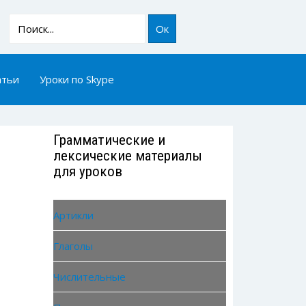
Ок
атьи
Уроки по Skype
Грамматические и
лексические материалы
для уроков
Артикли
Глаголы
Числительные