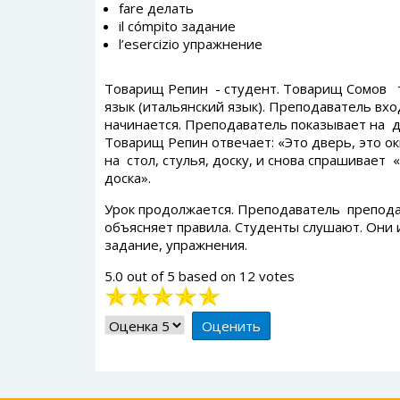
fare делать
il cómpito задание
l’esercizio упражнение
Товарищ Репин - студент. Товарищ Сомов т
язык (итальянский язык). Преподаватель вхо
начинается. Преподаватель показывает на две
Товарищ Репин отвечает: «Это дверь, это ок
на стол, стулья, доску, и снова спрашивает 
доска».
Урок продолжается. Преподаватель преподае
объясняет правила. Студенты слушают. Они 
задание, упражнения.
5.0
out of
5
based on
12
votes
Рейтинг:
5
/
5
Пожалуйста,
оцените