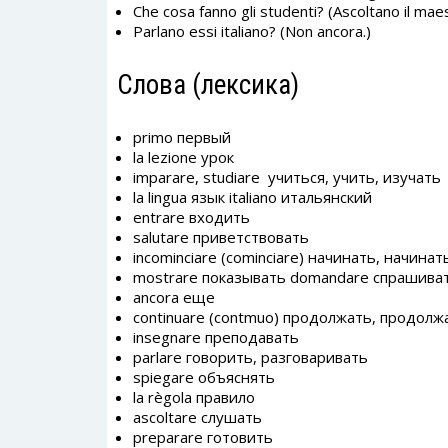
Che cosa fanno gli studenti? (Ascoltano il maestr
Parlano essi italiano? (Non ancora.)
Слова (лексика)
primo первый
la lezione урок
imparare, studiare учиться, учить, изучать
la lingua язык italiano итальянский
entrare входить
salutare приветствовать
incominciare (cominciare) начинать, начинат
mostrare показывать domandare спрашиват
ancora еще
continuare (contmuo) продолжать, продолж
insegnare преподавать
parlare говорить, разговаривать
spiegare объяснять
la règola правило
ascoltare слушать
preparare готовить