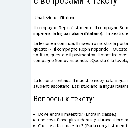
с вопросами к тексту
Una lezione d’italiano
Il compagno Repin è studente. Il compagno Somov
impàrano la lingua italiana (l’italiano). Il maestro
La lezione incomincia. Il maestro mostra la porta,
questo?». Il compagno Repin risponde: «Questa è 
soffitto, questo è il pavimento». Il maestro most
compagno Somov risponde: «Questa è la tavola, 
La lezione contínua. Il maestro insegna la lingua ita
studenti ascóltano. Essi stúdiano la lingua italiana
Вопросы к тексту:
Dove entra il maestro? (Entra in classe.)
Che cosa fanno gli studenti? (Salutano il loro 
Che cosa fa il maestro? (Parla con gli studenti,