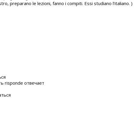
o, preparano le lezioni, fanno i compiti. Essi studiano l’italiano. )
ься
ь risponde отвечает
аться