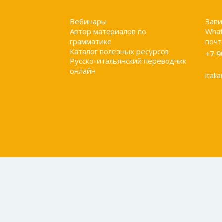
Вебинары
Запи
Автор материалов по
What
грамматике
почт
Каталог полезных ресурсов
Русско-итальянский переводчик
онлайн
itali