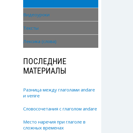
Темы (топики)
Видеоуроки
Тексты
Лексика (слова)
ПОСЛЕДНИЕ
МАТЕРИАЛЫ
Разница между глаголами andare
и venire
Словосочетания с глаголом andare
Место наречия при глаголе в
сложных временах