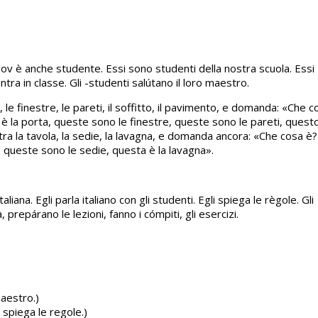
 è anche studente. Essi sono studenti della nostra scuola. Essi
 entra in classe. Gli -studenti salútano il loro maestro.
 le finestre, le pareti, il soffitto, il pavimento, e domanda: «Che c
la porta, queste sono le finestre, queste sono le pareti, questo 
ra la tavola, la sedie, la lavagna, e domanda ancora: «Che cosa è?»
queste sono le sedie, questa è la lavagna».
liana. Egli parla italiano con gli studenti. Egli spiega le règole. Gli
, prepárano le lezioni, fanno i cómpiti, gli esercizi.
maestro.)
 spiega le regole.)