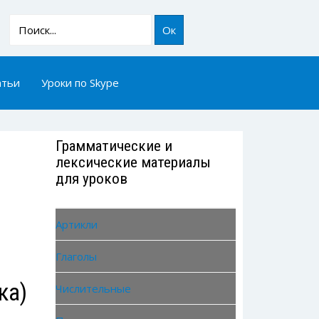
Ок
атьи
Уроки по Skype
Грамматические и
лексические материалы
для уроков
Артикли
Глаголы
ка)
Числительные