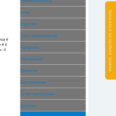
Прилагательные
Записаться на пробное занятие
Речь
Наречие
Типы предложений
osa è
è il
Предлоги
. Il
Наклонение
Времена
Местоимения
Существительные
Диалоги