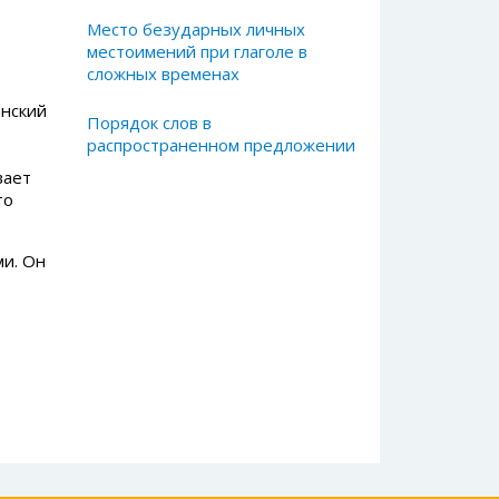
Место безударных личных
местоимений при глаголе в
сложных временах
янский
Порядок слов в
распространенном предложении
вает
то
ми. Он