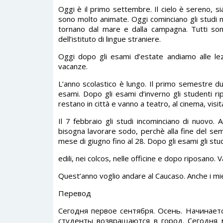
Oggi è il primo settembre. Il cielo è sereno, si
sono molto animate. Oggi cominciano gli studi nell
tornano dal mare e dalla campagna. Tutti sono
dell’istituto di lingue straniere.
Oggi dopo gli esami d’estate andiamo alle lezi
vacanze.
L’anno scolastico è lungo. Il primo semestre du
esami. Dopo gli esami d’inverno gli studenti ri
restano in città e vanno a teatro, al cinema, visit
Il 7 febbraio gli studi incominciano di nuov
bisogna lavorare sodo, perchè alla fine del sem
mese di giugno fino al 28. Dopo gli esami gli stu
edili, nei colcos, nelle officine e dopo riposano
Quest’anno voglio andare al Caucaso. Anche i mie
Перевод
Сегодня первое сентября. Осень. Начинает
студенты возвращаются в город. Сегодня 