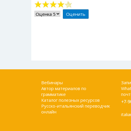
Рейтинг:
4
/
5
Пожалуйста,
оцените
Вебинары
Запи
Автор материалов по
What
грамматике
почт
Каталог полезных ресурсов
Русско-итальянский переводчик
онлайн
itali