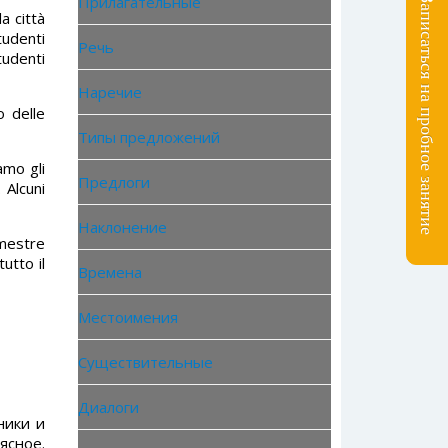
Прилагательные
Записаться на пробное занятие
a città
tudenti
Речь
tudenti
Наречие
o delle
Типы предложений
amo gli
Предлоги
 Alcuni
Наклонение
emestre
utto il
Времена
Местоимения
Существительные
Диалоги
ники и
ясное.