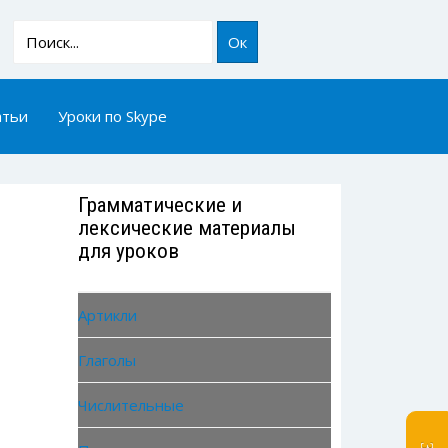
Ок
атьи
Уроки по Skype
Грамматические и
лексические материалы
для уроков
Артикли
Глаголы
Числительные