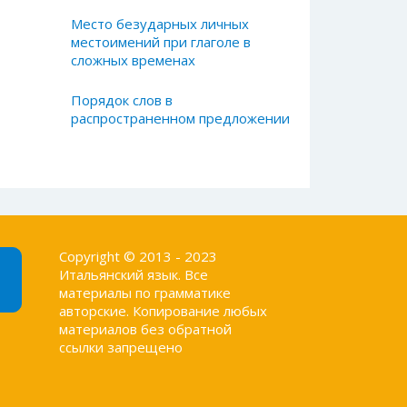
Место безударных личных
местоимений при глаголе в
сложных временах
Порядок слов в
распространенном предложении
Copyright © 2013 - 2023
Итальянский язык. Все
материалы по грамматике
авторские. Копирование любых
материалов без обратной
ссылки запрещено