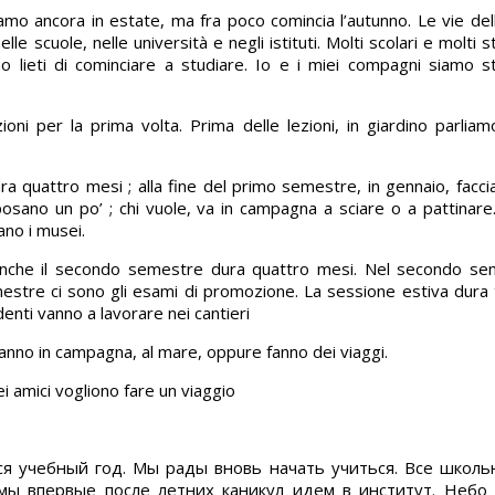
amo ancora in estate, ma fra poco comincia l’autunno. Le vie dell
e scuole, nelle università e negli istituti. Molti scolari e molti s
 lieti di cominciare a studiare. Io e i miei compagni siamo s
oni per la prima volta. Prima delle lezioni, in giardino parliam
ra quattro mesi ; alla fine del primo semestre, in gennaio, facci
posano un po’ ; chi vuole, va in campagna a sciare о a pattinare.
ano i musei.
o. Anche il secondo semestre dura quattro mesi. Nel secondo s
estre ci sono gli esami di promozione. La sessione estiva dura t
denti vanno a lavorare nei cantieri
. Vanno in campagna, al mare, oppure fanno dei viaggi.
i amici vogliono fare un viaggio
ся учебный год. Мы рады вновь начать учиться. Все школь
мы впервые после летних каникул идем в институт. Небо 