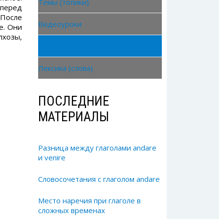
Темы (топики)
 перед
 После
Видеоуроки
е. Они
лхозы,
Тексты
Лексика (слова)
ПОСЛЕДНИЕ
МАТЕРИАЛЫ
Разница между глаголами andare
и venire
Словосочетания с глаголом andare
Место наречия при глаголе в
сложных временах