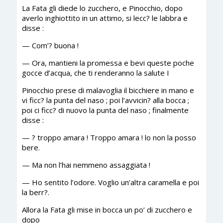
La Fata gli diede lo zucchero, e Pinocchio, dopo
averlo inghiottito in un attimo, si lecc? le labbra e
disse :
— Com’? buona !
— Ora, mantieni la promessa e bevi queste poche
gocce d’acqua, che ti renderanno la salute I
Pinocchio prese di malavoglia il bicchiere in mano e
vi ficc? la punta del naso ; poi l’avvicin? alla bocca ;
poi ci ficc? di nuovo la punta del naso ; finalmente
disse :
— ? troppo amara ! Troppo amara ! lo non la posso
bere.
— Ma non l’hai nemmeno assaggiata !
— Ho sentito l’odore. Voglio un’altra caramella e poi
la berr?.
Allora la Fata gli mise in bocca un po’ di zucchero e
dopo