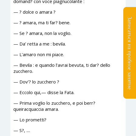
domand? con voce piagnucolante :
— ? dolce о amara ?
Записаться на пробное занятие
— ? amara, ma ti far? bene.
— Se ? amara, non la voglio.
— Da’ retta a me : bevila.
— L’amaro non mi piace.
— Bevila : e quando l’avrai bevuta, ti dar? dello
zucchero.
— Dov’? lo zucchero ?
— Eccolo qui,— disse la Fata.
— Prima voglio lo zucchero, e poi berr?
queiracquaccia amara.
— Lo prometti?
— S?, ....