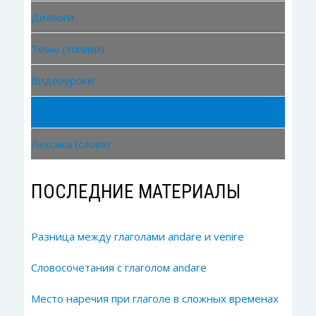
Диалоги
Темы (топики)
Видеоуроки
Тексты
Лексика (слова)
ПОСЛЕДНИЕ МАТЕРИАЛЫ
Разница между глаголами andare и venire
Словосочетания с глаголом andare
Место наречия при глаголе в сложных временах