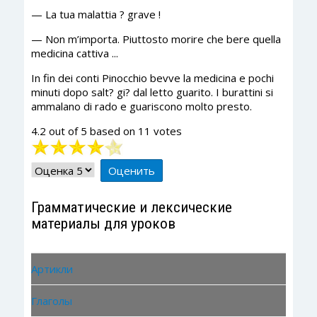
— La tua malattia ? grave !
— Non m’importa. Piuttosto morire che bere quella
medicina cattiva ...
In fin dei conti Pinocchio bevve la medicina e pochi
minuti dopo salt? gi? dal letto guarito. I burattini si
ammalano di rado e guariscono molto presto.
4.2
out of
5
based on
11
votes
Рейтинг:
4
/
5
Пожалуйста,
оцените
Грамматические и лексические
материалы для уроков
Артикли
Глаголы