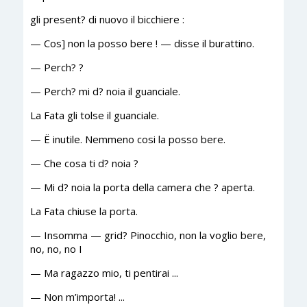
gli present? di nuovo il bicchiere :
— Cos] non la posso bere ! — disse il burattino.
— Perch? ?
— Perch? mi d? noia il guanciale.
La Fata gli tolse il guanciale.
— Ё inutile. Nemmeno cosi la posso bere.
— Che cosa ti d? noia ?
— Mi d? noia la porta della camera che ? aperta.
La Fata chiuse la porta.
— Insomma — grid? Pinocchio, non la voglio bere,
no, no, no I
— Ma ragazzo mio, ti pentirai ...
— Non m’importa! ...