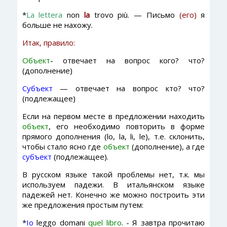
*
La lettera
non
la
trovo più. — Письмо
(его)
я
больше не нахожу.
Итак, правило:
Объект
- отвечает на вопрос кого? что?
(дополнение)
Субъект
— отвечает на вопрос кто? что?
(подлежащее)
Если на первом месте в предложении находить
объект
, его необходимо повторить в форме
прямого дополнения (lo, la, li, le), т.е. склонить,
чтобы стало ясно где
объект
(дополнение), а где
субъект
(подлежащее).
В русском языке такой проблемы нет, т.к. мы
используем падежи. В итальянском языке
падежей нет. Конечно же можно построить эти
же предложения простым путем:
*
Io
leggo domani
quel libro
. - Я завтра прочитаю