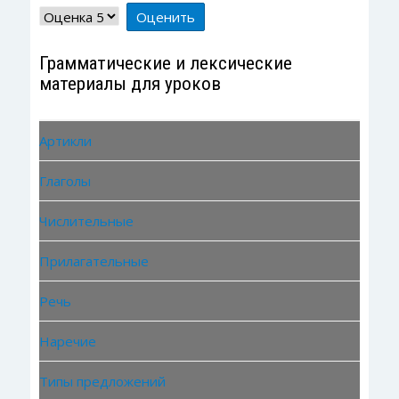
5
/
5
Пожалуйста,
оцените
Грамматические и лексические
материалы для уроков
Артикли
Глаголы
Числительные
Прилагательные
Речь
Наречие
Типы предложений