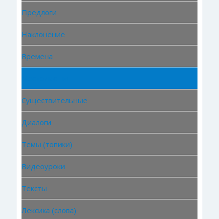
Предлоги
Наклонение
Времена
Местоимения
Существительные
Диалоги
Темы (топики)
Видеоуроки
Тексты
Лексика (слова)