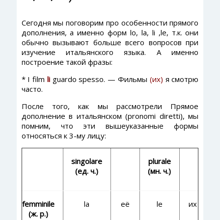
Сегодня мы поговорим про особенности прямого
дополнения, а именно форм lo, la, li ,le, т.к. они
обычно вызывают больше всего вопросов при
изучение итальянского языка. А именно
построение такой фразы:
* I film
li
guardo spesso. — Фильмы
(их)
я смотрю
часто.
После того, как мы рассмотрели Прямое
дополнение в итальянском (pronomi diretti), мы
помним, что эти вышеуказанные формы
относяться к 3-му лицу:
singolare
plurale
(ед. ч.)
(мн. ч.)
femminile
la
её
le
их
(ж. р.)