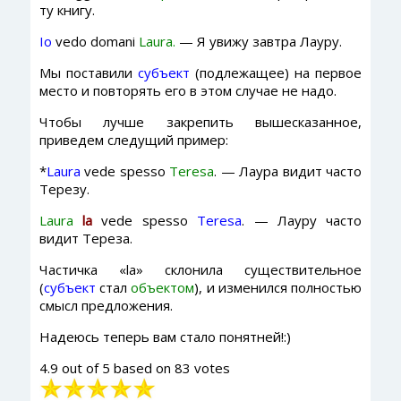
ту книгу.
Io
vedo domani
Laura.
— Я увижу завтра Лауру.
Мы поставили
субъект
(подлежащее) на первое
место и повторять его в этом случае не надо.
Чтобы лучше закрепить вышесказанное,
приведем следущий пример:
*
Laura
vede spesso
Teresa
. — Лаура видит часто
Терезу.
Laura
la
vede spesso
Teresa
. — Лауру часто
видит Тереза.
Частичка «la» склонила существительное
(
субъект
стал
объектом
), и изменился полностью
смысл предложения.
Надеюсь теперь вам стало понятней!:)
4.9
out of
5
based on
83
votes
Рейтинг: