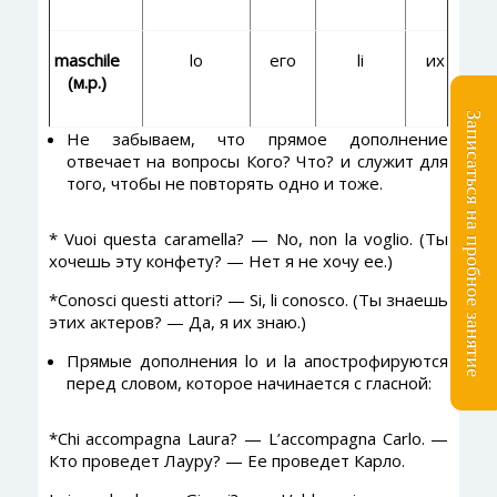
maschile
lo
его
li
их
(м.р.)
Записаться на пробное занятие
Не забываем, что прямое дополнение
отвечает на вопросы Кого? Что? и служит для
того, чтобы не повторять одно и тоже.
* Vuoi questa caramella? — No, non la voglio. (Ты
хочешь эту конфету? — Нет я не хочу ее.)
*Conosci questi attori? — Si, li conosco. (Ты знаешь
этих актеров? — Да, я их знаю.)
Прямые дополнения lo и la апострофируются
перед словом, которое начинается с гласной:
*Chi accompagna Laura? — L’accompagna Carlo. —
Кто проведет Лауру? — Ее проведет Карло.