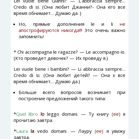
Lei vuole bene Gianni? — L’abbraccia sempre…
Credo di si. (Она любит Джанни?- Она его все
время обнимает… Думаю да. )
Но, прямые дополнения le и li
не
апострофируются никогда!!!
Это очень важно
запомнить!
* Chi accompagna le ragazze? — Le accompagno io.
(Кто проведет девочек? — Их проведу я.)
Lei vuole bene i bambini? — Li abbraccia sempre…
Credo di si. (Она любит детей? — Она х все
время обнимает… Думаю да.)
Больше всего вопросов возникает при
построение предложений такого типа:
*
Quel libro
lo
leggo domani. — Ту книгу
(ее)
я
прочитаю завтра.
*
Laura
la
vedo domani. — Лауру
(ее)
я увижу
завтра.