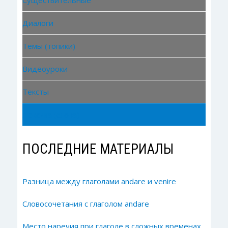
Диалоги
Темы (топики)
Видеоуроки
Тексты
Лексика (слова)
ПОСЛЕДНИЕ МАТЕРИАЛЫ
Разница между глаголами andare и venire
Словосочетания с глаголом andare
Место наречия при глаголе в сложных временах