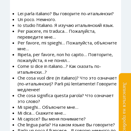
Lei parla italiano? Вы говорите по-итальянски?
Un poco. Немного.
Io studio l’italiano. Я изучаю итальянский язык.
Per piacere, mi traduca… Пожалуйста,
переведите мне…
Per favore, mi spieghi… Пожалуйста, объясните
мне…
Ripeta, per favore, non ho capito… Повторите,
пожалуйста, я не понял…
Come si dice in italiano…? Как сказать по-
итальянски…?
Che cosa vuol dire (in italiano)? Что это означает
(по-итальянски)? Parli piú lentamente! Говорите
Записаться на пробное занятие
медленее!
Che cosa significa questa parola? Что означает
это слово?
Mi spieghi… Объясните мне…
Mi dica… Скажите мне…
Mi capisce? Вы меня понимаете?
Che lingua parla? На каком языке Вы говорите?
Parlo un poco il francese… Я говорю немного по-