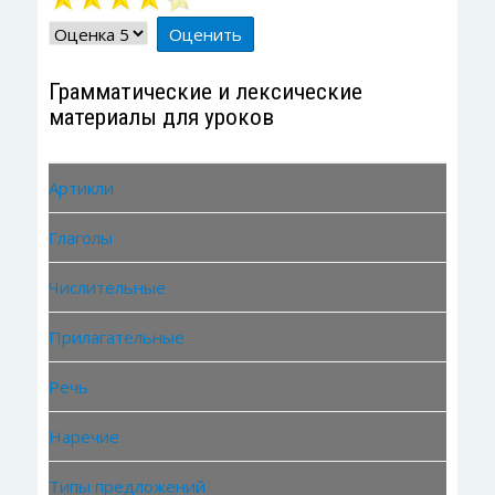
4
/
5
Пожалуйста,
оцените
Грамматические и лексические
материалы для уроков
Артикли
Глаголы
Числительные
Прилагательные
Речь
Наречие
Типы предложений