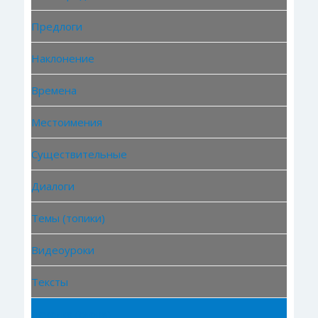
Предлоги
Наклонение
Времена
Местоимения
Существительные
Диалоги
Темы (топики)
Видеоуроки
Тексты
Лексика (слова)