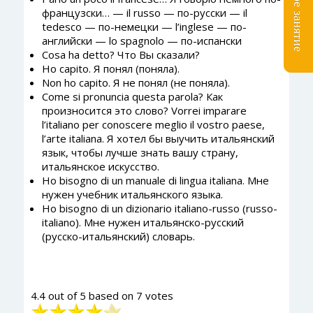
французски… — il russo — по-русски — il
tedesco — по-немецки — l’inglese — по-
английски — lo spagnolo — по-испански
Cosa ha detto? Что Вы сказали?
Ho capito. Я понял (поняла).
Non ho capito. Я не понял (не поняла).
Come si pronuncia questa parola? Как
произносится это слово? Vorrei imparare
l’italiano per conoscere meglio il vostro paese,
l’arte italiana. Я хотел бы выучить итальянский
язык, чтобы лучше знать вашу страну,
итальянское искусство.
Ho bisogno di un manuale di lingua italiana. Мне
нужен учебник итальянского языка.
Ho bisogno di un dizionario italiano-russo (russo-
italiano). Мне нужен итальянско-русский
(русско-итальянский) словарь.
4.4
out of
5
based on
7
votes
Рейтинг: