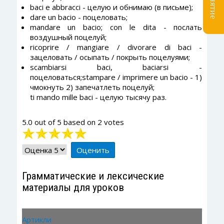
baci e abbracci - целую и обнимаю (в письме);
dare un bacio - поцеловать;
mandare un bacio; con le dita - послать
воздушный поцелуй;
ricoprire / mangiare / divorare di baci -
зацеловать / осыпать / покрыть поцелуями;
scambiarsi baci, baciarsi -
поцеловаться;stampare / imprimere un bacio - 1)
чмокнуть 2) запечатлеть поцелуй;
ti mando mille baci - целую тысячу раз.
5.0
out of
5
based on
2
votes
Рейтинг:
5
/
5
Пожалуйста,
оцените
Грамматические и лексические
материалы для уроков
Артикли