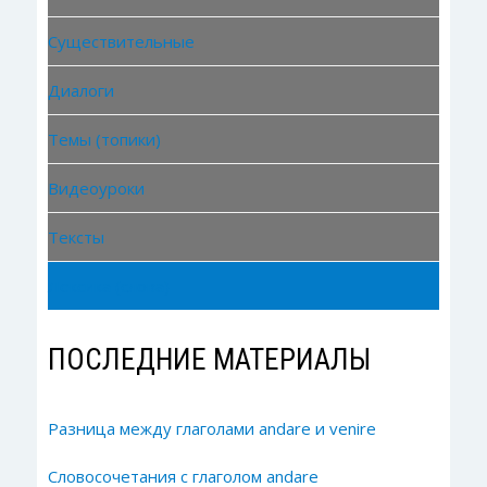
Существительные
Диалоги
Темы (топики)
Видеоуроки
Тексты
Лексика (слова)
ПОСЛЕДНИЕ МАТЕРИАЛЫ
Разница между глаголами andare и venire
Словосочетания с глаголом andare