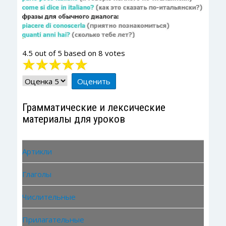
4.5
out of
5
based on
8
votes
Рейтинг:
5
/
5
Пожалуйста,
оцените
Грамматические и лексические
материалы для уроков
Артикли
Глаголы
Числительные
Прилагательные