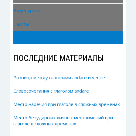
Видеоуроки
Тексты
Лексика (слова)
ПОСЛЕДНИЕ МАТЕРИАЛЫ
Разница между глаголами andare и venire
Словосочетания с глаголом andare
Место наречия при глаголе в сложных временах
Место безударных личных местоимений при
глаголе в сложных временах