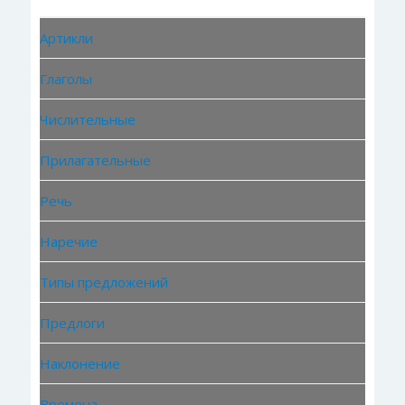
Артикли
Глаголы
Числительные
Прилагательные
Речь
Наречие
Типы предложений
Предлоги
Наклонение
Времена