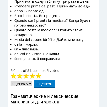
Принимать одну таблетку три раза в день.
Prendere prima dei pasti. Принимать до еды.
dopo i – после еды.
Ecco la ricetta. Вот рецепт.
Quando sarà pronta la medicina? Когда будет
готово лекарство?
Quanto costa la medicina? Сколько стоит
лекарство?
Mi dia del cotone idròfilo. Дайте мне вату.
della – марлю.
un – пластырь.
del collirio – глазные капли.
Sono guarito. Я поправился.
5.0
out of
5
based on
5
votes
Рейтинг:
5
/
5
Пожалуйста,
оцените
Грамматические и лексические
материалы для уроков