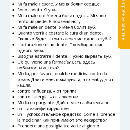
Записаться на пробное занятие
Mi fa male il cuore. У меня болит сердце.
Sono caduto. Я упал.
Mi fa male qui. У меня болит здесь. Mi sono
ferito un piede. Я поранил ногу.
Mi fa male un dente. У меня болит зуб.
Quanto verrà a costare la cura di un dente?
Сколько будет стоить лечение одного зуба?
L’otturazione di un dente. Пломбирование
одного зуба.
Bisogna estrarre il dente. Нужно вырвать зуб.
C’è qui vicino una farmacía? Есть здесь
поблизости аптека?
Mi dia, per favore, qualche medicina contro la
tosse. Дайте мне, пожалуйста, что-нибудь от
кашля.
contro l’influenza. – от гриппа.
contro l’allergía. – от аллергии.
Mi dia un purgante. Дайте мне слабительное.
un – дезинфицирующее.
un – успокоительное средство. Come si prende
la medicina? Как принимают это лекарство?
Prendere una pastiglia tre volte al giorno.