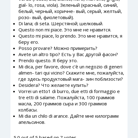
gial- lo, rosa, viola). Зеленый (красный, синий,
белый, черный, коричне- вый, серый, желтый,
розо- вый, фиолетовый).
Di lana; di seta. Шерстяной; шелковый.
Questo non mi piace. Это мне не нравится.
Questo mi piace, lo prendo. Это мне нравится, я
беру его.
Posso provare? Можно примерить?
Avete un altro tipo? Есть у Вас другой фасон?
Prendo questo. Я беру это.
Mi dica, per favore, dove c’è un negozio di generi
alimen- tari qui vicino? Скажите мне, пожалуйста,
где здесь продуктовый мага- зин поблизости?
Desidera? Что желаете купить?
Vorrei un etto1 di burro, due etti di formaggio e
tre etti di salame. Пожалуйста, 100 граммов
масла, 200 граммов сыра и 300 граммов
колбасы.
Mi dia un chilo di arance. Дайте мне килограмм
апельсинов.
5.0
out of
5
based on
7
votes