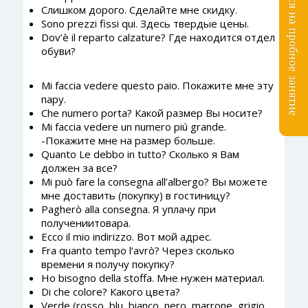
Записаться на пробное занятие
Слишком дорого. Сделайте мне скидку.
Sono prezzi fissi qui. Здесь твердые цены.
Dov’è il reparto calzature? Где находится отдел
обуви?
Mi faccia vedere questo paio. Покажите мне эту
пару.
Che numero porta? Какой размер Вы носите?
Mi faccia vedere un numero piú grande.
-Покажите мне на размер больше.
Quanto Le debbo in tutto? Сколько я Вам
должен за все?
Mi può fare la consegna all’albergo? Вы можете
мне доставить (покупку) в гостиницу?
Pagherò alla consegna. Я уплачу при
получениитовара.
Ecco il mio indirizzo. Вот мой адрес.
Fra quanto tempo l’avrò? Через сколько
времени я получу покупку?
Ho bisogno della stoffa. Мне нужен материал.
Di che colore? Какого цвета?
Verde (rosso, blu, bianco, nero, marrone, grigio,