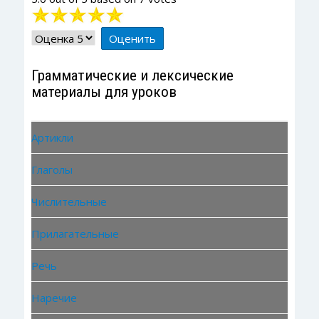
Рейтинг:
5
/
5
Пожалуйста,
оцените
Грамматические и лексические
материалы для уроков
Артикли
Глаголы
Числительные
Прилагательные
Речь
Наречие