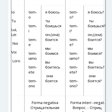
Io
tem-
я боюсь
tem-
я боюсь?
o
o?
Tu
ты
ты
tem-
боишься
tem-
боишься?
Lui,
i
i?
Lei
он.(она)
он,(она)
tem-
боится
tem-
боится?
Noi
e
e?
мы
мы
Voi
tem-
боимся
tem-
боимся?
iamo
iamo?
Loro
вы
вы
tem-
боитесь
tem-
боитесь?
ete
ete?
они
они
tem-
боятся
tem-
боятся?
ono
ono?
Forma negativa
Forma interr.-negat.
Отрицательная
Вопрос. - Отриц.