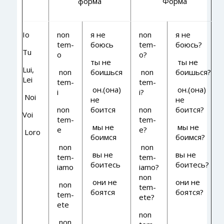
форма
Форма
Io
non
я не
non
я не
tem-
боюсь
tem-
боюсь?
Tu
o
o?
ты не
ты не
Lui,
non
боишься
non
боишься?
Lei
tem-
tem-
он.(она)
он.(она)
i
i?
Noi
не
не
non
боится
non
боится?
Voi
tem-
tem-
мы не
мы не
e
e?
Loro
боимся
боимся?
non
non
вы не
вы не
tem-
tem-
боитесь
боитесь?
iamo
iamo?
non
они не
они не
non
tem-
боятся
боятся?
tem-
ete?
ete
non
non