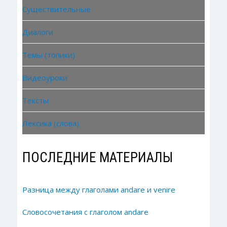
Существительные
Диалоги
Темы (топики)
Видеоуроки
Тексты
Лексика (слова)
ПОСЛЕДНИЕ МАТЕРИАЛЫ
Разница между глаголами andare и venire
Словосочетания с глаголом andare