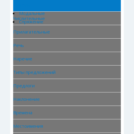
Глаголы
Модальные
Числительные
Спряжение
Прилагательные
Речь
Наречие
Типы предложений
Предлоги
Наклонение
Времена
Местоимения