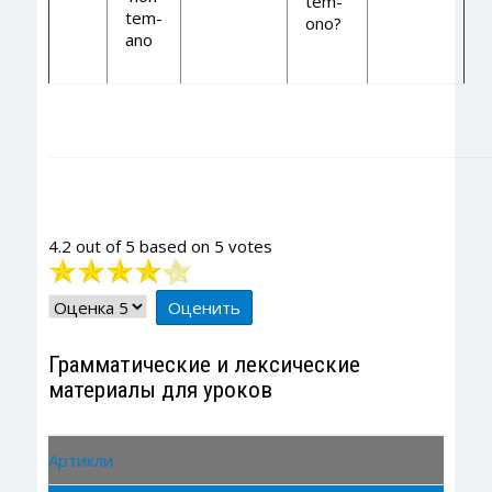
tem-
tem-
ono?
ano
4.2
out of
5
based on
5
votes
Рейтинг:
4
/
5
Пожалуйста,
оцените
Грамматические и лексические
материалы для уроков
Артикли